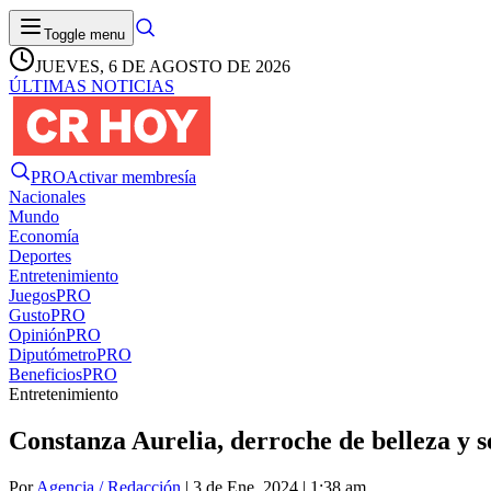
Toggle menu
JUEVES, 6 DE AGOSTO DE 2026
ÚLTIMAS NOTICIAS
PRO
Activar membresía
Nacionales
Mundo
Economía
Deportes
Entretenimiento
Juegos
PRO
Gusto
PRO
Opinión
PRO
Diputómetro
PRO
Beneficios
PRO
Entretenimiento
Constanza Aurelia, derroche de belleza y 
Por
Agencia / Redacción
| 3 de Ene. 2024 | 1:38 am