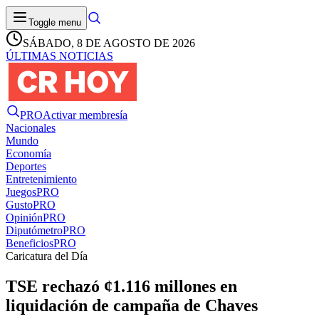
Toggle menu
SÁBADO, 8 DE AGOSTO DE 2026
ÚLTIMAS NOTICIAS
PRO
Activar membresía
Nacionales
Mundo
Economía
Deportes
Entretenimiento
Juegos
PRO
Gusto
PRO
Opinión
PRO
Diputómetro
PRO
Beneficios
PRO
Caricatura del Día
TSE rechazó ¢1.116 millones en
liquidación de campaña de Chaves