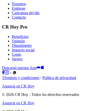
Nosotros
Entérese
Caricatura del día
Contacto
CR Hoy Pro
Beneficios
Opinión
Diputómetro
Impacto social
Gusto
Juegos
Descargá nuestra App
Términos y condiciones
/
Política de privacidad
Anuncie en CR Hoy
©
2026
CR Hoy
- Todos los derechos reservados
Anuncie en CR Hoy