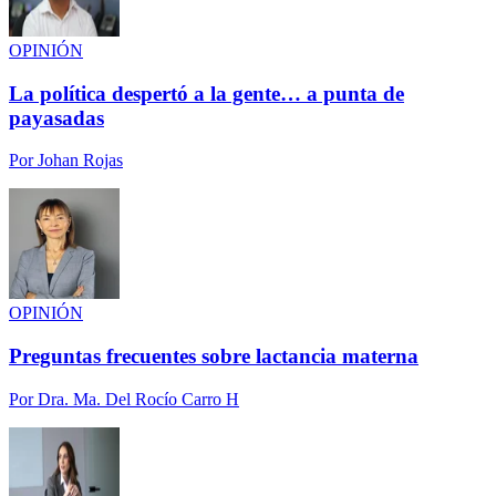
OPINIÓN
La política despertó a la gente… a punta de
payasadas
Por
Johan Rojas
OPINIÓN
Preguntas frecuentes sobre lactancia materna
Por
Dra. Ma. Del Rocío Carro H