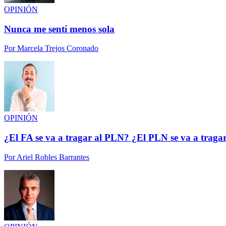
OPINIÓN
Nunca me sentí menos sola
Por
Marcela Trejos Coronado
OPINIÓN
¿El FA se va a tragar al PLN? ¿El PLN se va a traga
Por
Ariel Robles Barrantes