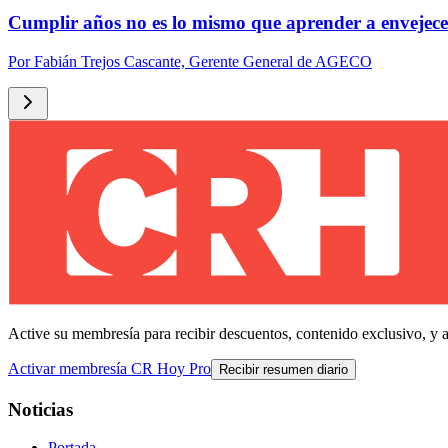
Cumplir años no es lo mismo que aprender a envejece
Por
Fabián Trejos Cascante, Gerente General de AGECO
Active su membresía para recibir descuentos, contenido exclusivo, y 
Activar membresía CR Hoy Pro
Recibir resumen diario
Noticias
Portada