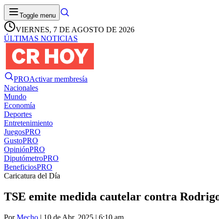
Toggle menu
VIERNES, 7 DE AGOSTO DE 2026
ÚLTIMAS NOTICIAS
PRO
Activar membresía
Nacionales
Mundo
Economía
Deportes
Entretenimiento
Juegos
PRO
Gusto
PRO
Opinión
PRO
Diputómetro
PRO
Beneficios
PRO
Caricatura del Día
TSE emite medida cautelar contra Rodrigo
Por
Mecho
| 10 de Abr. 2025 | 6:10 am