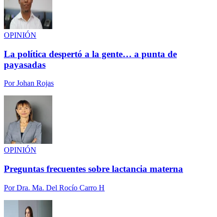
OPINIÓN
La política despertó a la gente… a punta de
payasadas
Por
Johan Rojas
OPINIÓN
Preguntas frecuentes sobre lactancia materna
Por
Dra. Ma. Del Rocío Carro H