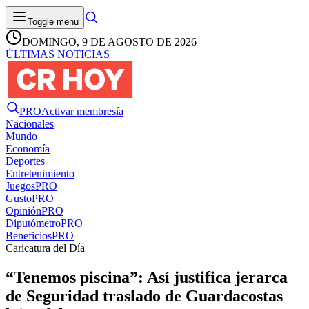
Toggle menu
DOMINGO, 9 DE AGOSTO DE 2026
ÚLTIMAS NOTICIAS
PRO
Activar membresía
Nacionales
Mundo
Economía
Deportes
Entretenimiento
Juegos
PRO
Gusto
PRO
Opinión
PRO
Diputómetro
PRO
Beneficios
PRO
Caricatura del Día
“Tenemos piscina”: Así justifica jerarca
de Seguridad traslado de Guardacostas