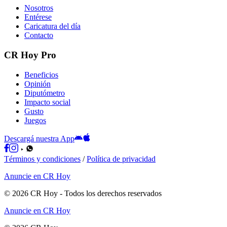
Nosotros
Entérese
Caricatura del día
Contacto
CR Hoy Pro
Beneficios
Opinión
Diputómetro
Impacto social
Gusto
Juegos
Descargá nuestra App
Términos y condiciones
/
Política de privacidad
Anuncie en CR Hoy
©
2026
CR Hoy
- Todos los derechos reservados
Anuncie en CR Hoy