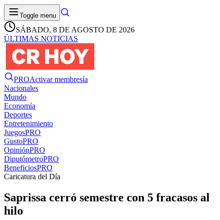
Toggle menu
SÁBADO, 8 DE AGOSTO DE 2026
ÚLTIMAS NOTICIAS
PRO
Activar membresía
Nacionales
Mundo
Economía
Deportes
Entretenimiento
Juegos
PRO
Gusto
PRO
Opinión
PRO
Diputómetro
PRO
Beneficios
PRO
Caricatura del Día
Saprissa cerró semestre con 5 fracasos al
hilo