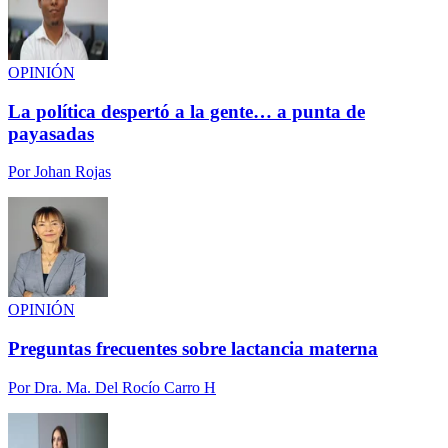
OPINIÓN
La política despertó a la gente… a punta de
payasadas
Por
Johan Rojas
OPINIÓN
Preguntas frecuentes sobre lactancia materna
Por
Dra. Ma. Del Rocío Carro H