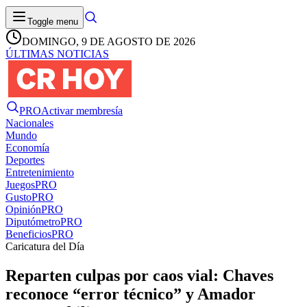
Toggle menu
DOMINGO, 9 DE AGOSTO DE 2026
ÚLTIMAS NOTICIAS
PRO
Activar membresía
Nacionales
Mundo
Economía
Deportes
Entretenimiento
Juegos
PRO
Gusto
PRO
Opinión
PRO
Diputómetro
PRO
Beneficios
PRO
Caricatura del Día
Reparten culpas por caos vial: Chaves
reconoce “error técnico” y Amador