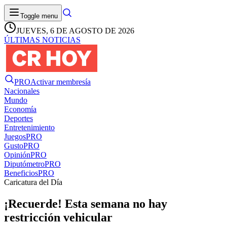
Toggle menu
JUEVES, 6 DE AGOSTO DE 2026
ÚLTIMAS NOTICIAS
PRO
Activar membresía
Nacionales
Mundo
Economía
Deportes
Entretenimiento
Juegos
PRO
Gusto
PRO
Opinión
PRO
Diputómetro
PRO
Beneficios
PRO
Caricatura del Día
¡Recuerde! Esta semana no hay
restricción vehicular