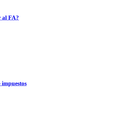
r al FA?
 impuestos