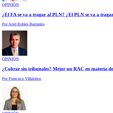
OPINIÓN
¿El FA se va a tragar al PLN? ¿El PLN se va a traga
Por
Ariel Robles Barrantes
OPINIÓN
¿Cobrar sin tribunales? Mejor un RAC en materia de
Por
Francisco Villalobos