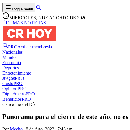
Toggle menu
MIÉRCOLES, 5 DE AGOSTO DE 2026
ÚLTIMAS NOTICIAS
PRO
Activar membresía
Nacionales
Mundo
Economía
Deportes
Entretenimiento
Juegos
PRO
Gusto
PRO
Opinión
PRO
Diputómetro
PRO
Beneficios
PRO
Caricatura del Día
Panorama para el cierre de este año, no es
Por
Mecho
| 8 de Ago. 2022 | 7:43 am