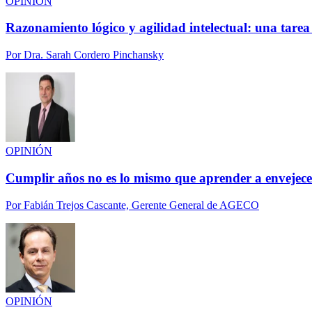
OPINIÓN
Razonamiento lógico y agilidad intelectual: una tarea
Por
Dra. Sarah Cordero Pinchansky
OPINIÓN
Cumplir años no es lo mismo que aprender a envejece
Por
Fabián Trejos Cascante, Gerente General de AGECO
OPINIÓN