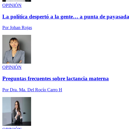
OPINIÓN
La política despertó a la gente… a punta de payasada
Por
Johan Rojas
OPINIÓN
Preguntas frecuentes sobre lactancia materna
Por
Dra. Ma. Del Rocío Carro H