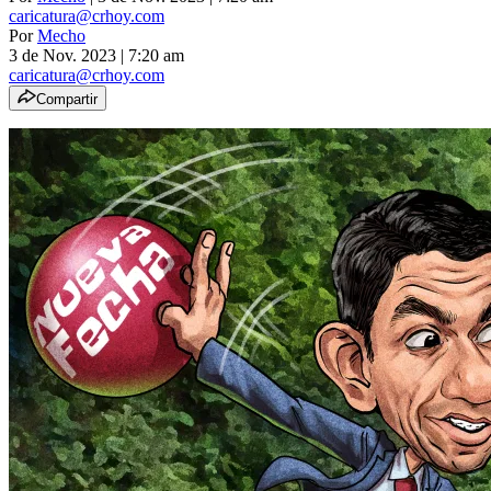
caricatura@crhoy.com
Por
Mecho
3 de Nov. 2023
|
7:20 am
caricatura@crhoy.com
Compartir