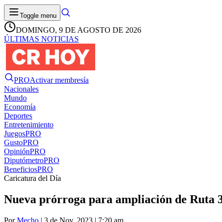
Toggle menu
DOMINGO, 9 DE AGOSTO DE 2026
ÚLTIMAS NOTICIAS
PRO
Activar membresía
Nacionales
Mundo
Economía
Deportes
Entretenimiento
Juegos
PRO
Gusto
PRO
Opinión
PRO
Diputómetro
PRO
Beneficios
PRO
Caricatura del Día
Nueva prórroga para ampliación de Ruta 3
Por
Mecho
| 3 de Nov. 2023 | 7:20 am