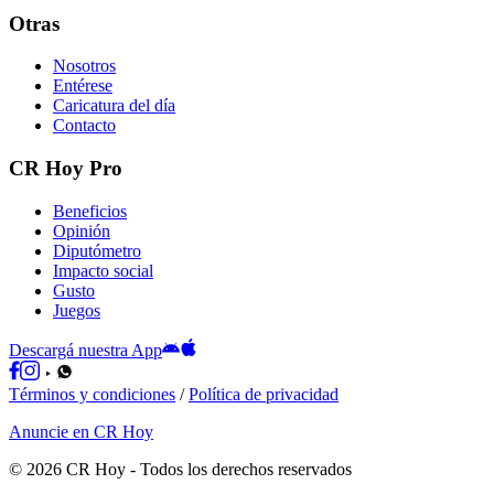
Otras
Nosotros
Entérese
Caricatura del día
Contacto
CR Hoy Pro
Beneficios
Opinión
Diputómetro
Impacto social
Gusto
Juegos
Descargá nuestra App
Términos y condiciones
/
Política de privacidad
Anuncie en CR Hoy
©
2026
CR Hoy
- Todos los derechos reservados