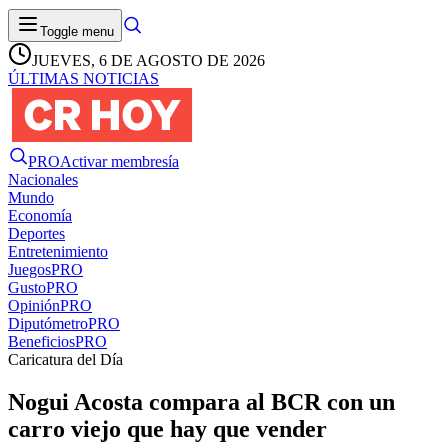
Toggle menu
JUEVES, 6 DE AGOSTO DE 2026
ÚLTIMAS NOTICIAS
PRO
Activar membresía
Nacionales
Mundo
Economía
Deportes
Entretenimiento
Juegos
PRO
Gusto
PRO
Opinión
PRO
Diputómetro
PRO
Beneficios
PRO
Caricatura del Día
Nogui Acosta compara al BCR con un
carro viejo que hay que vender