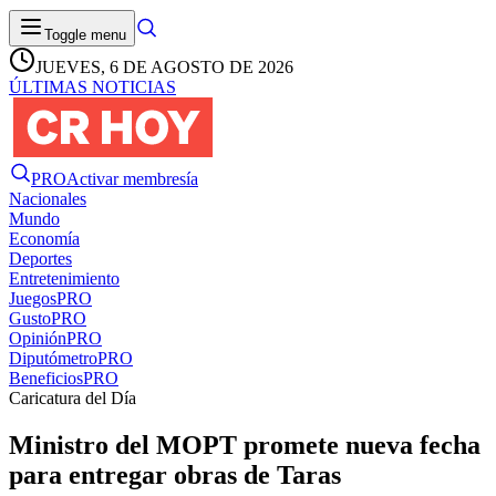
Toggle menu
JUEVES, 6 DE AGOSTO DE 2026
ÚLTIMAS NOTICIAS
PRO
Activar membresía
Nacionales
Mundo
Economía
Deportes
Entretenimiento
Juegos
PRO
Gusto
PRO
Opinión
PRO
Diputómetro
PRO
Beneficios
PRO
Caricatura del Día
Ministro del MOPT promete nueva fecha
para entregar obras de Taras