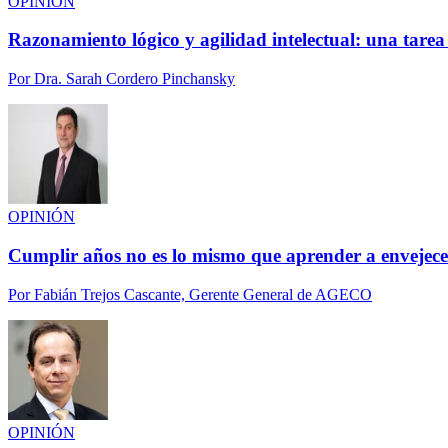
OPINIÓN
Razonamiento lógico y agilidad intelectual: una tarea
Por
Dra. Sarah Cordero Pinchansky
OPINIÓN
Cumplir años no es lo mismo que aprender a envejece
Por
Fabián Trejos Cascante, Gerente General de AGECO
OPINIÓN