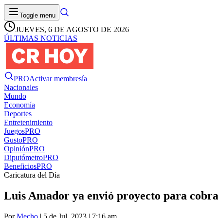
Toggle menu
JUEVES, 6 DE AGOSTO DE 2026
ÚLTIMAS NOTICIAS
PRO
Activar membresía
Nacionales
Mundo
Economía
Deportes
Entretenimiento
Juegos
PRO
Gusto
PRO
Opinión
PRO
Diputómetro
PRO
Beneficios
PRO
Caricatura del Día
Luis Amador ya envió proyecto para cobra
Por
Mecho
| 5 de Jul. 2023 | 7:16 am