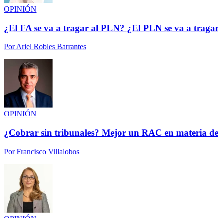
OPINIÓN
¿El FA se va a tragar al PLN? ¿El PLN se va a traga
Por
Ariel Robles Barrantes
OPINIÓN
¿Cobrar sin tribunales? Mejor un RAC en materia de
Por
Francisco Villalobos