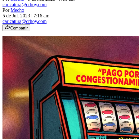
caricatura@crhoy.com
Por
Mecho
5 de Jul. 2023
|
7:16 am
caricatura@crhoy.com
Compartir