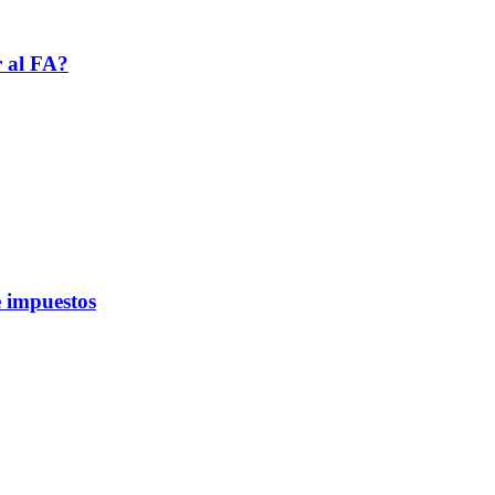
r al FA?
 impuestos