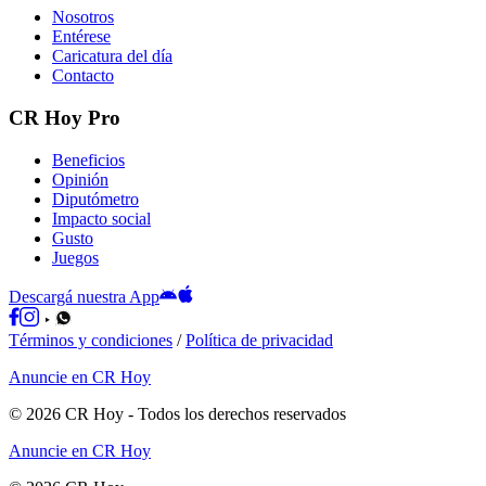
Nosotros
Entérese
Caricatura del día
Contacto
CR Hoy Pro
Beneficios
Opinión
Diputómetro
Impacto social
Gusto
Juegos
Descargá nuestra App
Términos y condiciones
/
Política de privacidad
Anuncie en CR Hoy
©
2026
CR Hoy
- Todos los derechos reservados
Anuncie en CR Hoy