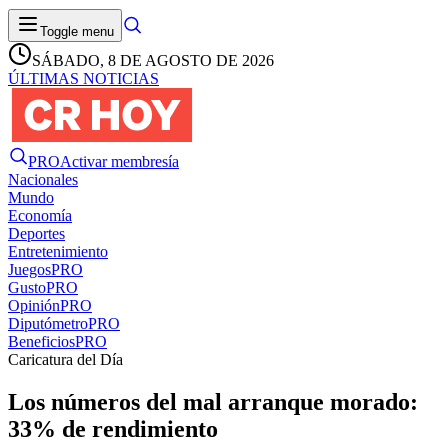
Toggle menu
SÁBADO, 8 DE AGOSTO DE 2026
ÚLTIMAS NOTICIAS
PRO
Activar membresía
Nacionales
Mundo
Economía
Deportes
Entretenimiento
Juegos
PRO
Gusto
PRO
Opinión
PRO
Diputómetro
PRO
Beneficios
PRO
Caricatura del Día
Los números del mal arranque morado:
33% de rendimiento