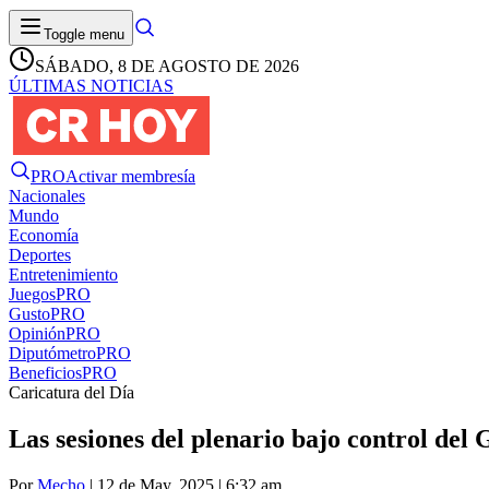
Toggle menu
SÁBADO, 8 DE AGOSTO DE 2026
ÚLTIMAS NOTICIAS
PRO
Activar membresía
Nacionales
Mundo
Economía
Deportes
Entretenimiento
Juegos
PRO
Gusto
PRO
Opinión
PRO
Diputómetro
PRO
Beneficios
PRO
Caricatura del Día
Las sesiones del plenario bajo control del
Por
Mecho
| 12 de May. 2025 | 6:32 am