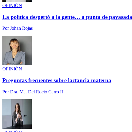
OPINIÓN
La política despertó a la gente… a punta de payasada
Por
Johan Rojas
OPINIÓN
Preguntas frecuentes sobre lactancia materna
Por
Dra. Ma. Del Rocío Carro H