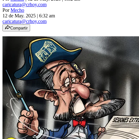
caricatura@crhoy.com
Por
Mecho
12 de May. 2025
|
6:32 am
caricatura@crhoy.com
Compartir