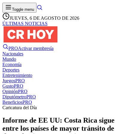
Toggle menu
JUEVES, 6 DE AGOSTO DE 2026
ÚLTIMAS NOTICIAS
PRO
Activar membresía
Nacionales
Mundo
Economía
Deportes
Entretenimiento
Juegos
PRO
Gusto
PRO
Opinión
PRO
Diputómetro
PRO
Beneficios
PRO
Caricatura del Día
Informe de EE UU: Costa Rica sigue
entre los países de mayor tránsito de