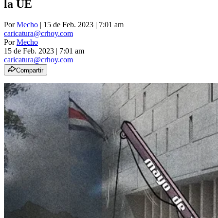
la UE
Por
Mecho
| 15 de Feb. 2023 | 7:01 am
caricatura@crhoy.com
Por
Mecho
15 de Feb. 2023
|
7:01 am
caricatura@crhoy.com
Compartir