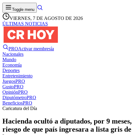
Toggle menu
VIERNES, 7 DE AGOSTO DE 2026
ÚLTIMAS NOTICIAS
PRO
Activar membresía
Nacionales
Mundo
Economía
Deportes
Entretenimiento
Juegos
PRO
Gusto
PRO
Opinión
PRO
Diputómetro
PRO
Beneficios
PRO
Caricatura del Día
Hacienda ocultó a diputados, por 9 meses,
riesgo de que país ingresara a lista gris de