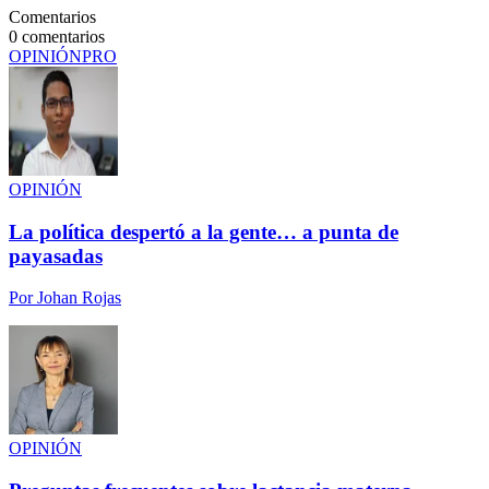
Comentarios
0
comentarios
OPINIÓN
PRO
OPINIÓN
La política despertó a la gente… a punta de
payasadas
Por
Johan Rojas
OPINIÓN