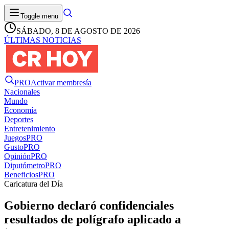
Toggle menu
SÁBADO, 8 DE AGOSTO DE 2026
ÚLTIMAS NOTICIAS
PRO
Activar membresía
Nacionales
Mundo
Economía
Deportes
Entretenimiento
Juegos
PRO
Gusto
PRO
Opinión
PRO
Diputómetro
PRO
Beneficios
PRO
Caricatura del Día
Gobierno declaró confidenciales
resultados de polígrafo aplicado a