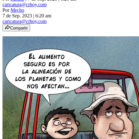
caricatura@crhoy.com
Por
Mecho
7 de Sep. 2023
|
6:20 am
caricatura@crhoy.com
Compartir