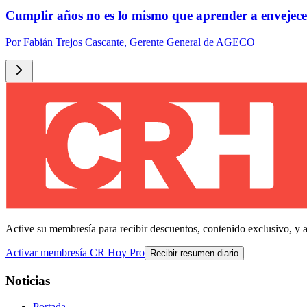
Cumplir años no es lo mismo que aprender a envejece
Por
Fabián Trejos Cascante, Gerente General de AGECO
Active su membresía para recibir descuentos, contenido exclusivo, y 
Activar membresía CR Hoy Pro
Recibir resumen diario
Noticias
Portada