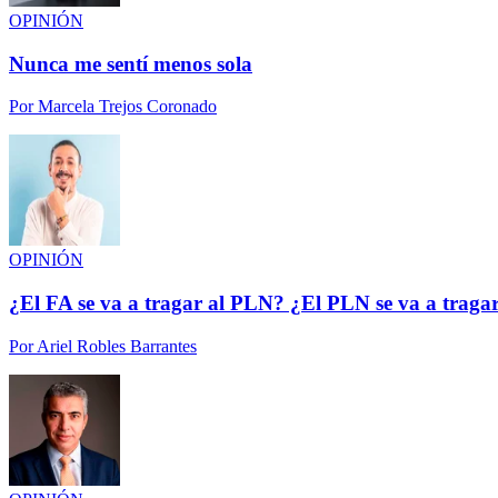
OPINIÓN
Nunca me sentí menos sola
Por
Marcela Trejos Coronado
OPINIÓN
¿El FA se va a tragar al PLN? ¿El PLN se va a traga
Por
Ariel Robles Barrantes