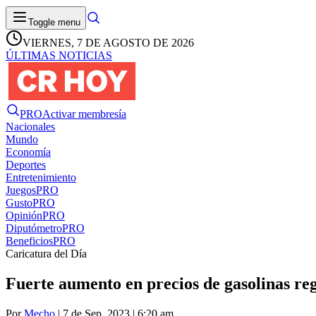
Toggle menu
VIERNES, 7 DE AGOSTO DE 2026
ÚLTIMAS NOTICIAS
PRO
Activar membresía
Nacionales
Mundo
Economía
Deportes
Entretenimiento
Juegos
PRO
Gusto
PRO
Opinión
PRO
Diputómetro
PRO
Beneficios
PRO
Caricatura del Día
Fuerte aumento en precios de gasolinas reg
Por
Mecho
| 7 de Sep. 2023 | 6:20 am