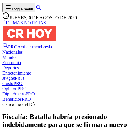
Toggle menu
JUEVES, 6 DE AGOSTO DE 2026
ÚLTIMAS NOTICIAS
PRO
Activar membresía
Nacionales
Mundo
Economía
Deportes
Entretenimiento
Juegos
PRO
Gusto
PRO
Opinión
PRO
Diputómetro
PRO
Beneficios
PRO
Caricatura del Día
Fiscalía: Batalla habría presionado
indebidamente para que se firmara nuevo