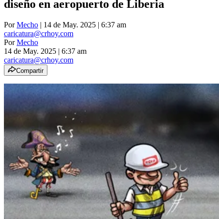
diseño en aeropuerto de Liberia
Por
Mecho
| 14 de May. 2025 | 6:37 am
caricatura@crhoy.com
Por
Mecho
14 de May. 2025
|
6:37 am
caricatura@crhoy.com
Compartir