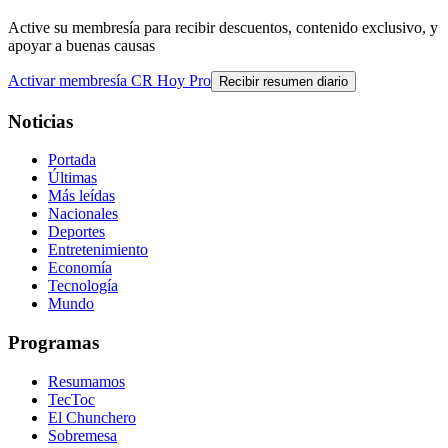
Active su membresía para recibir descuentos, contenido exclusivo, y
apoyar a buenas causas
Activar membresía CR Hoy Pro
Recibir resumen diario
Noticias
Portada
Últimas
Más leídas
Nacionales
Deportes
Entretenimiento
Economía
Tecnología
Mundo
Programas
Resumamos
TecToc
El Chunchero
Sobremesa