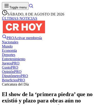
Toggle menu
SÁBADO, 8 DE AGOSTO DE 2026
ÚLTIMAS NOTICIAS
PRO
Activar membresía
Nacionales
Mundo
Economía
Deportes
Entretenimiento
Juegos
PRO
Gusto
PRO
Opinión
PRO
Diputómetro
PRO
Beneficios
PRO
Caricatura del Día
El show de la ‘primera piedra’ que no
existió y plazo para obras aún no