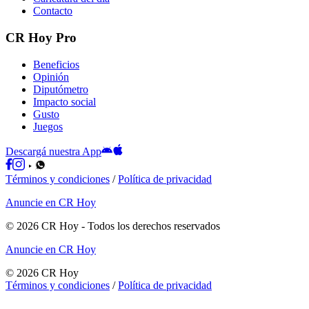
Contacto
CR Hoy Pro
Beneficios
Opinión
Diputómetro
Impacto social
Gusto
Juegos
Descargá nuestra App
Términos y condiciones
/
Política de privacidad
Anuncie en CR Hoy
©
2026
CR Hoy
- Todos los derechos reservados
Anuncie en CR Hoy
©
2026
CR Hoy
Términos y condiciones
/
Política de privacidad