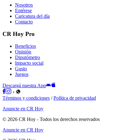
Nosotros
Entérese
Caricatura del día
Contacto
CR Hoy Pro
Beneficios
Opinión
Diputómetro
Impacto social
Gusto
Juegos
Descargá nuestra App
Términos y condiciones
/
Política de privacidad
Anuncie en CR Hoy
©
2026
CR Hoy
- Todos los derechos reservados
Anuncie en CR Hoy