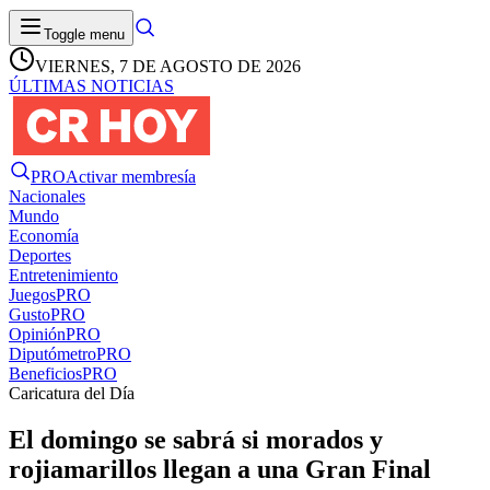
Toggle menu
VIERNES, 7 DE AGOSTO DE 2026
ÚLTIMAS NOTICIAS
PRO
Activar membresía
Nacionales
Mundo
Economía
Deportes
Entretenimiento
Juegos
PRO
Gusto
PRO
Opinión
PRO
Diputómetro
PRO
Beneficios
PRO
Caricatura del Día
El domingo se sabrá si morados y
rojiamarillos llegan a una Gran Final