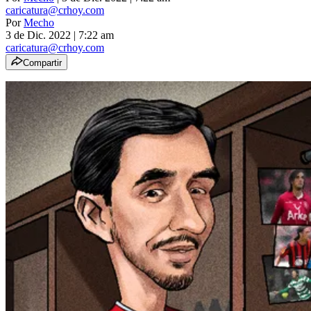
caricatura@crhoy.com
Por
Mecho
3 de Dic. 2022
|
7:22 am
caricatura@crhoy.com
Compartir