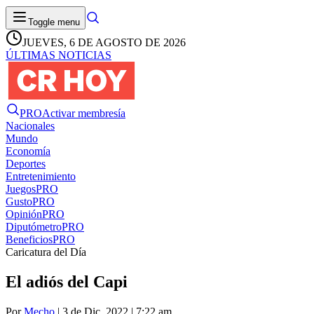
Toggle menu
JUEVES, 6 DE AGOSTO DE 2026
ÚLTIMAS NOTICIAS
PRO
Activar membresía
Nacionales
Mundo
Economía
Deportes
Entretenimiento
Juegos
PRO
Gusto
PRO
Opinión
PRO
Diputómetro
PRO
Beneficios
PRO
Caricatura del Día
El adiós del Capi
Por
Mecho
| 3 de Dic. 2022 | 7:22 am