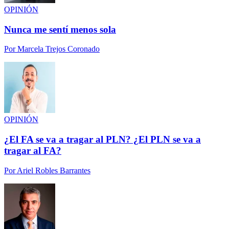
OPINIÓN
Nunca me sentí menos sola
Por
Marcela Trejos Coronado
OPINIÓN
¿El FA se va a tragar al PLN? ¿El PLN se va a
tragar al FA?
Por
Ariel Robles Barrantes