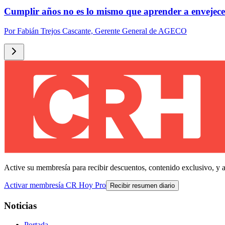
Cumplir años no es lo mismo que aprender a envejece
Por
Fabián Trejos Cascante, Gerente General de AGECO
Active su membresía para recibir descuentos, contenido exclusivo, y 
Activar membresía CR Hoy Pro
Recibir resumen diario
Noticias
Portada