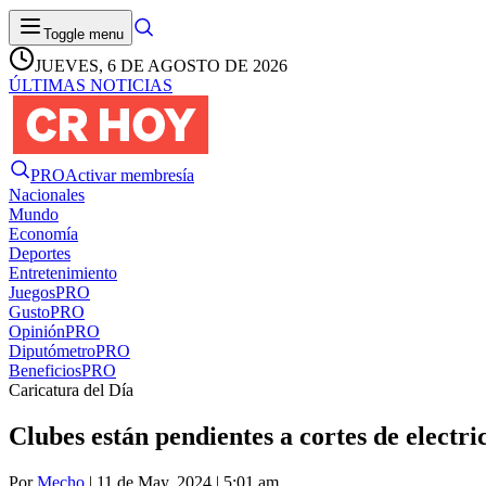
Toggle menu
JUEVES, 6 DE AGOSTO DE 2026
ÚLTIMAS NOTICIAS
PRO
Activar membresía
Nacionales
Mundo
Economía
Deportes
Entretenimiento
Juegos
PRO
Gusto
PRO
Opinión
PRO
Diputómetro
PRO
Beneficios
PRO
Caricatura del Día
Clubes están pendientes a cortes de electr
Por
Mecho
| 11 de May. 2024 | 5:01 am