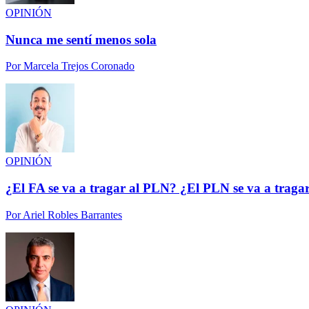
OPINIÓN
Nunca me sentí menos sola
Por
Marcela Trejos Coronado
OPINIÓN
¿El FA se va a tragar al PLN? ¿El PLN se va a traga
Por
Ariel Robles Barrantes