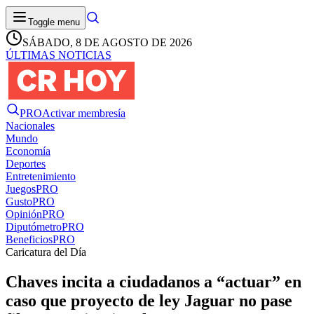
Toggle menu
SÁBADO, 8 DE AGOSTO DE 2026
ÚLTIMAS NOTICIAS
PRO
Activar membresía
Nacionales
Mundo
Economía
Deportes
Entretenimiento
Juegos
PRO
Gusto
PRO
Opinión
PRO
Diputómetro
PRO
Beneficios
PRO
Caricatura del Día
Chaves incita a ciudadanos a “actuar” en
caso que proyecto de ley Jaguar no pase