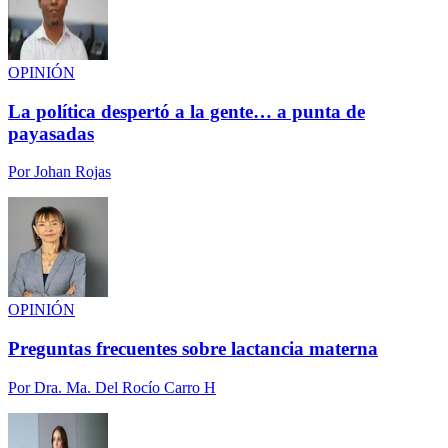
OPINIÓN
La política despertó a la gente… a punta de
payasadas
Por
Johan Rojas
OPINIÓN
Preguntas frecuentes sobre lactancia materna
Por
Dra. Ma. Del Rocío Carro H