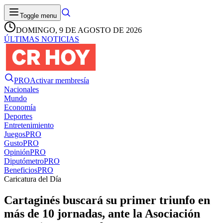
Toggle menu
DOMINGO, 9 DE AGOSTO DE 2026
ÚLTIMAS NOTICIAS
PRO
Activar membresía
Nacionales
Mundo
Economía
Deportes
Entretenimiento
Juegos
PRO
Gusto
PRO
Opinión
PRO
Diputómetro
PRO
Beneficios
PRO
Caricatura del Día
Cartaginés buscará su primer triunfo en
más de 10 jornadas, ante la Asociación