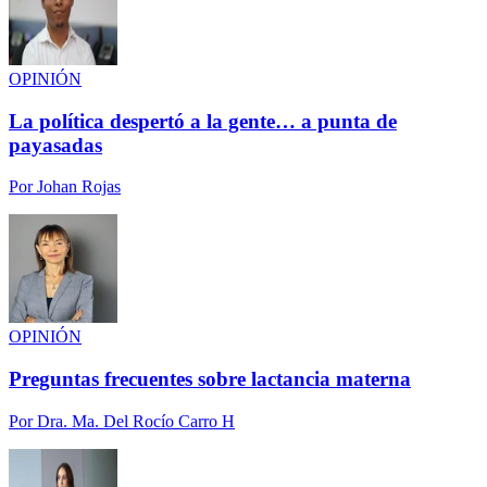
OPINIÓN
La política despertó a la gente… a punta de
payasadas
Por
Johan Rojas
OPINIÓN
Preguntas frecuentes sobre lactancia materna
Por
Dra. Ma. Del Rocío Carro H