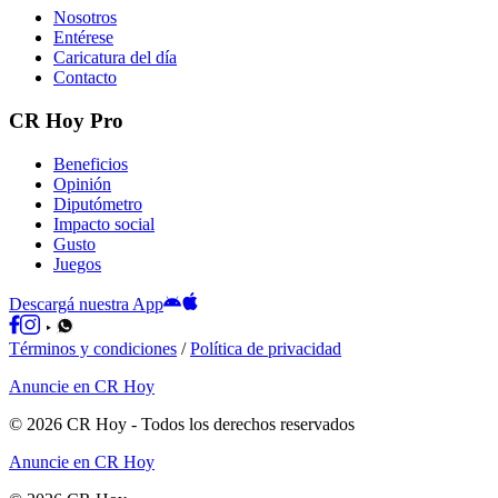
Nosotros
Entérese
Caricatura del día
Contacto
CR Hoy Pro
Beneficios
Opinión
Diputómetro
Impacto social
Gusto
Juegos
Descargá nuestra App
Términos y condiciones
/
Política de privacidad
Anuncie en CR Hoy
©
2026
CR Hoy
- Todos los derechos reservados
Anuncie en CR Hoy