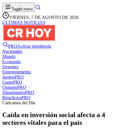
Toggle menu
VIERNES, 7 DE AGOSTO DE 2026
ÚLTIMAS NOTICIAS
PRO
Activar membresía
Nacionales
Mundo
Economía
Deportes
Entretenimiento
Juegos
PRO
Gusto
PRO
Opinión
PRO
Diputómetro
PRO
Beneficios
PRO
Caricatura del Día
Caída en inversión social afecta a 4
sectores vitales para el país