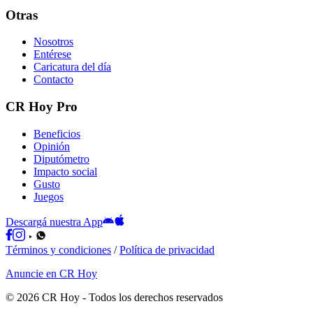
Otras
Nosotros
Entérese
Caricatura del día
Contacto
CR Hoy Pro
Beneficios
Opinión
Diputómetro
Impacto social
Gusto
Juegos
Descargá nuestra App
Términos y condiciones
/
Política de privacidad
Anuncie en CR Hoy
©
2026
CR Hoy
- Todos los derechos reservados