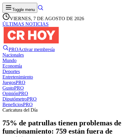
Toggle menu
VIERNES, 7 DE AGOSTO DE 2026
ÚLTIMAS NOTICIAS
PRO
Activar membresía
Nacionales
Mundo
Economía
Deportes
Entretenimiento
Juegos
PRO
Gusto
PRO
Opinión
PRO
Diputómetro
PRO
Beneficios
PRO
Caricatura del Día
75% de patrullas tienen problemas de
funcionamiento: 759 están fuera de