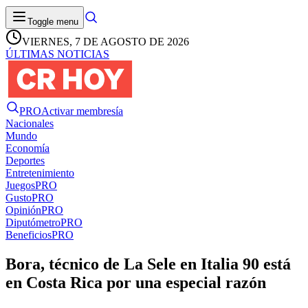
Toggle menu
VIERNES, 7 DE AGOSTO DE 2026
ÚLTIMAS NOTICIAS
PRO
Activar membresía
Nacionales
Mundo
Economía
Deportes
Entretenimiento
Juegos
PRO
Gusto
PRO
Opinión
PRO
Diputómetro
PRO
Beneficios
PRO
Bora, técnico de La Sele en Italia 90 está
en Costa Rica por una especial razón