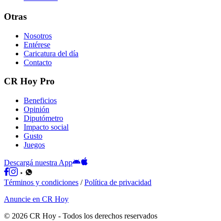
Otras
Nosotros
Entérese
Caricatura del día
Contacto
CR Hoy Pro
Beneficios
Opinión
Diputómetro
Impacto social
Gusto
Juegos
Descargá nuestra App
Términos y condiciones
/
Política de privacidad
Anuncie en CR Hoy
©
2026
CR Hoy
- Todos los derechos reservados