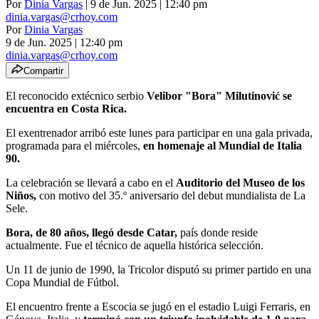
Por
Dinia Vargas
| 9 de Jun. 2025 | 12:40 pm
dinia.vargas@crhoy.com
Por
Dinia Vargas
9 de Jun. 2025
|
12:40 pm
dinia.vargas@crhoy.com
Compartir
El reconocido extécnico serbio
Velibor "Bora" Milutinović se
encuentra en Costa Rica.
El exentrenador arribó este lunes para participar en una gala privada,
programada para el miércoles,
en homenaje al Mundial de Italia
90.
La celebración se llevará a cabo en el
Auditorio del Museo de los
Niños,
con motivo del 35.º aniversario del debut mundialista de La
Sele.
Bora, de 80 años, llegó desde Catar,
país donde reside
actualmente. Fue el técnico de aquella histórica selección.
Un 11 de junio de 1990, la Tricolor disputó su primer partido en una
Copa Mundial de Fútbol.
El encuentro frente a Escocia se jugó en el estadio Luigi Ferraris, en