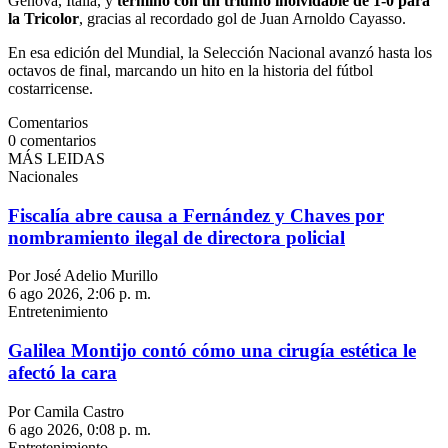
Génova, Italia, y
terminó con un triunfo inolvidable de 1-0 para
la Tricolor
, gracias al recordado gol de Juan Arnoldo Cayasso.
En esa edición del Mundial, la Selección Nacional avanzó hasta los
octavos de final, marcando un hito en la historia del fútbol
costarricense.
Comentarios
0
comentarios
MÁS LEIDAS
Nacionales
Fiscalía abre causa a Fernández y Chaves por
nombramiento ilegal de directora policial
Por José Adelio Murillo
6 ago 2026, 2:06 p. m.
Entretenimiento
Galilea Montijo contó cómo una cirugía estética le
afectó la cara
Por Camila Castro
6 ago 2026, 0:08 p. m.
Entretenimiento