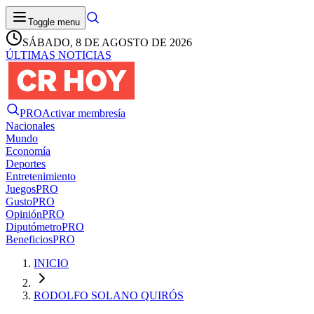
Toggle menu
SÁBADO, 8 DE AGOSTO DE 2026
ÚLTIMAS NOTICIAS
PRO
Activar membresía
Nacionales
Mundo
Economía
Deportes
Entretenimiento
Juegos
PRO
Gusto
PRO
Opinión
PRO
Diputómetro
PRO
Beneficios
PRO
INICIO
RODOLFO SOLANO QUIRÓS