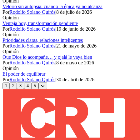
Opinión
Velorio sin autopsia: cuando la épica ya no alcanza
Por
Rodolfo Solano Quirós
|
8 de julio de 2026
Opinión
Ventaja hoy, transformación pendiente
Por
Rodolfo Solano Quirós
|
19 de junio de 2026
Opinión
Prioridades claras, relaciones inteligentes
Por
Rodolfo Solano Quirós
|
21 de mayo de 2026
Opinión
Que Dios lo acompañe… y ojalá le vaya bien
Por
Rodolfo Solano Quirós
|
8 de mayo de 2026
Opinión
El poder de equilibrar
Por
Rodolfo Solano Quirós
|
30 de abril de 2026
1
2
3
4
5