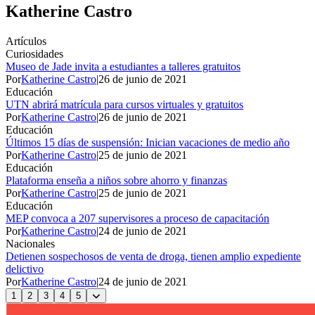
Katherine Castro
Artículos
Curiosidades
Museo de Jade invita a estudiantes a talleres gratuitos
Por
Katherine Castro
|
26 de junio de 2021
Educación
UTN abrirá matrícula para cursos virtuales y gratuitos
Por
Katherine Castro
|
26 de junio de 2021
Educación
Últimos 15 días de suspensión: Inician vacaciones de medio año
Por
Katherine Castro
|
25 de junio de 2021
Educación
Plataforma enseña a niños sobre ahorro y finanzas
Por
Katherine Castro
|
25 de junio de 2021
Educación
MEP convoca a 207 supervisores a proceso de capacitación
Por
Katherine Castro
|
24 de junio de 2021
Nacionales
Detienen sospechosos de venta de droga, tienen amplio expediente
delictivo
Por
Katherine Castro
|
24 de junio de 2021
1
2
3
4
5