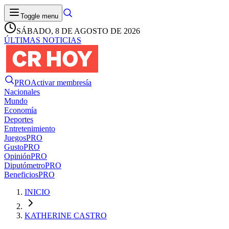
Toggle menu
SÁBADO, 8 DE AGOSTO DE 2026
ÚLTIMAS NOTICIAS
PRO
Activar membresía
Nacionales
Mundo
Economía
Deportes
Entretenimiento
Juegos
PRO
Gusto
PRO
Opinión
PRO
Diputómetro
PRO
Beneficios
PRO
INICIO
KATHERINE CASTRO