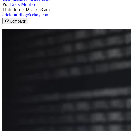
Por
Erick Murillo
11 de Jun. 2025
|
5:53 am
erick.murillo@crhoy.com
Compartir