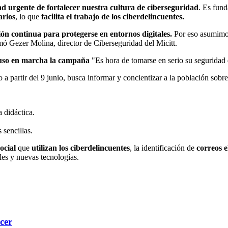
ad urgente de fortalecer nuestra cultura de ciberseguridad
. Es fun
arios
, lo que
facilita el trabajo de los ciberdelincuentes.
ón continua para protegerse en entornos digitales.
Por eso asumimos
irmó Gezer Molina, director de Ciberseguridad del Micitt.
puso en marcha la campaña
"Es hora de tomarse en serio su seguridad d
io a partir del 9 junio, busca informar y concientizar a la población sobr
 didáctica.
sencillas.
ocial
que
utilizan los ciberdelincuentes
, la identificación de
correos e
les y nuevas tecnologías.
cer