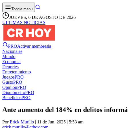
Toggle menu
JUEVES, 6 DE AGOSTO DE 2026
ÚLTIMAS NOTICIAS
PRO
Activar membresía
Nacionales
Mundo
Economía
Deportes
Entretenimiento
Juegos
PRO
Gusto
PRO
Opinión
PRO
Diputómetro
PRO
Beneficios
PRO
Ante aumento del 184% en delitos informát
Por
Erick Murillo
| 11 de Jun. 2025 | 5:53 am
erick.murillo@crhoy.com