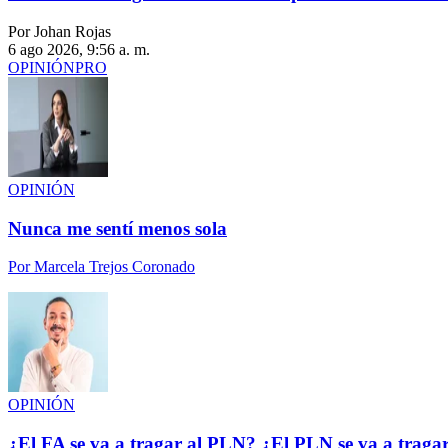
Por Johan Rojas
6 ago 2026, 9:56 a. m.
OPINIÓN
PRO
OPINIÓN
Nunca me sentí menos sola
Por
Marcela Trejos Coronado
OPINIÓN
¿El FA se va a tragar al PLN? ¿El PLN se va a traga