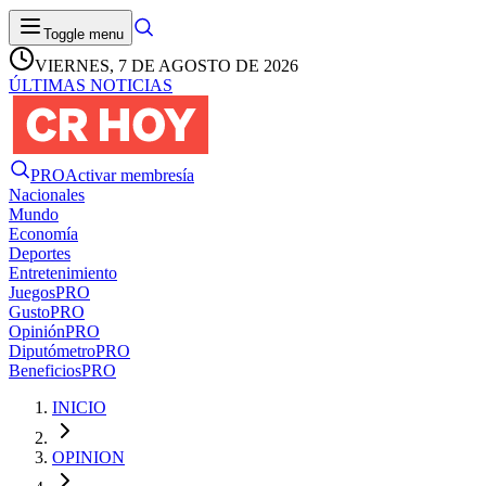
Toggle menu
VIERNES, 7 DE AGOSTO DE 2026
ÚLTIMAS NOTICIAS
PRO
Activar membresía
Nacionales
Mundo
Economía
Deportes
Entretenimiento
Juegos
PRO
Gusto
PRO
Opinión
PRO
Diputómetro
PRO
Beneficios
PRO
INICIO
OPINION