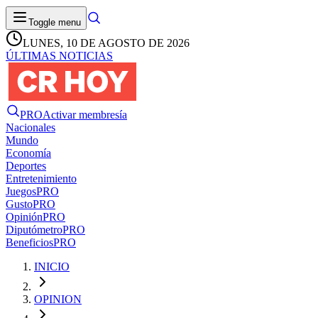
Toggle menu
LUNES, 10 DE AGOSTO DE 2026
ÚLTIMAS NOTICIAS
PRO
Activar membresía
Nacionales
Mundo
Economía
Deportes
Entretenimiento
Juegos
PRO
Gusto
PRO
Opinión
PRO
Diputómetro
PRO
Beneficios
PRO
INICIO
OPINION