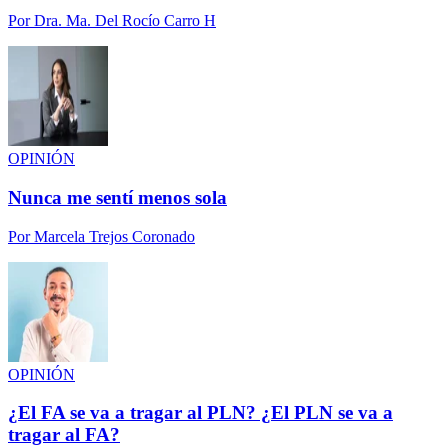
Por
Dra. Ma. Del Rocío Carro H
OPINIÓN
Nunca me sentí menos sola
Por
Marcela Trejos Coronado
OPINIÓN
¿El FA se va a tragar al PLN? ¿El PLN se va a
tragar al FA?