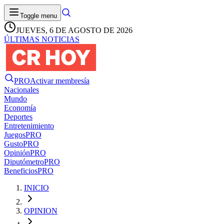
Toggle menu
JUEVES, 6 DE AGOSTO DE 2026
ÚLTIMAS NOTICIAS
PRO
Activar membresía
Nacionales
Mundo
Economía
Deportes
Entretenimiento
Juegos
PRO
Gusto
PRO
Opinión
PRO
Diputómetro
PRO
Beneficios
PRO
INICIO
OPINION