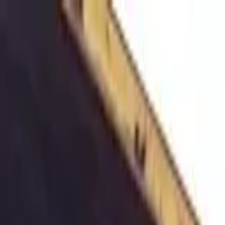
Nacionales
Mundo
Economía
Deportes
Entretenimiento
Juegos
PRO
Gusto
PRO
Opinión
PRO
Diputómetro
PRO
Beneficios
PRO
Nacionales
Fiscalía buscará prisión preventiva para h
Por
José Adelio Murillo
| 24 de Jun. 2026 | 12:40 pm
adelio.murillo@crhoy.com
Por
José Adelio Murillo
24 de Jun. 2026
|
12:40 pm
adelio.murillo@crhoy.com
Compartir