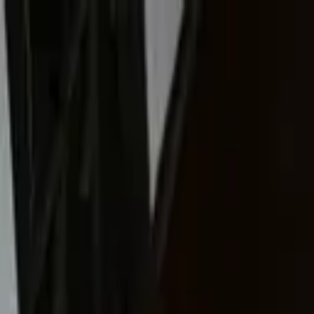
Nacionales
Mundo
Economía
Deportes
Entretenimiento
Juegos
PRO
Gusto
PRO
Opinión
PRO
Diputómetro
PRO
Beneficios
PRO
Mundo
Reconstruir Venezuela: los cuatro grandes 
Por
Hillary Benavides
| 9 de Jul. 2026 | 4:02 am
hillary.benavides@crhoy.com
Por
Hillary Benavides
9 de Jul. 2026
|
4:02 am
hillary.benavides@crhoy.com
Compartir