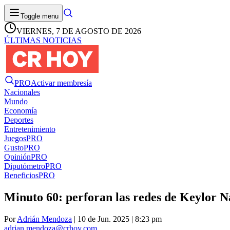
Toggle menu
VIERNES, 7 DE AGOSTO DE 2026
ÚLTIMAS NOTICIAS
PRO
Activar membresía
Nacionales
Mundo
Economía
Deportes
Entretenimiento
Juegos
PRO
Gusto
PRO
Opinión
PRO
Diputómetro
PRO
Beneficios
PRO
Minuto 60: perforan las redes de Keylor N
Por
Adrián Mendoza
| 10 de Jun. 2025 | 8:23 pm
adrian.mendoza@crhoy.com