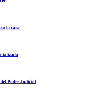
cer
ctó la cara
italizada
 del Poder Judicial