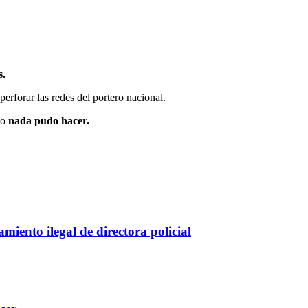
s.
erforar las redes del portero nacional.
 o
nada pudo hacer.
iento ilegal de directora policial