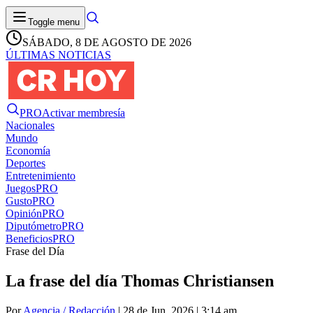
Toggle menu
SÁBADO, 8 DE AGOSTO DE 2026
ÚLTIMAS NOTICIAS
PRO
Activar membresía
Nacionales
Mundo
Economía
Deportes
Entretenimiento
Juegos
PRO
Gusto
PRO
Opinión
PRO
Diputómetro
PRO
Beneficios
PRO
Frase del Día
La frase del día Thomas Christiansen
Por
Agencia / Redacción
| 28 de Jun. 2026 | 3:14 am