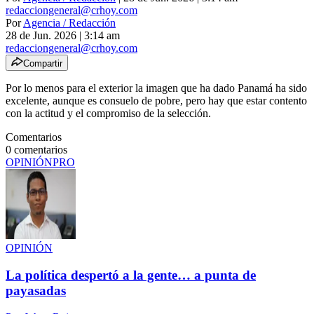
redacciongeneral@crhoy.com
Por
Agencia / Redacción
28 de Jun. 2026
|
3:14 am
redacciongeneral@crhoy.com
Compartir
Por lo menos para el exterior la imagen que ha dado Panamá ha sido
excelente, aunque es consuelo de pobre, pero hay que estar contento
con la actitud y el compromiso de la selección.
Comentarios
0
comentarios
OPINIÓN
PRO
OPINIÓN
La política despertó a la gente… a punta de
payasadas