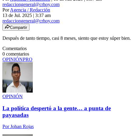
redacciongeneral@crhoy.com
Por
Agencia / Redacción
13 de Jul. 2025
|
3:37 am
redacciongeneral@crhoy.com
Compartir
Después de tanto tiempo, casi 8 meses, siento que estoy súper bien.
Comentarios
0
comentarios
OPINIÓN
PRO
OPINIÓN
La política despertó a la gente… a punta de
payasadas
Por
Johan Rojas