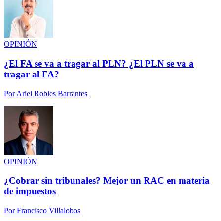
OPINIÓN
¿El FA se va a tragar al PLN? ¿El PLN se va a
tragar al FA?
Por
Ariel Robles Barrantes
OPINIÓN
¿Cobrar sin tribunales? Mejor un RAC en materia
de impuestos
Por
Francisco Villalobos