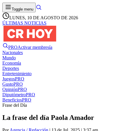
Toggle menu
LUNES, 10 DE AGOSTO DE 2026
ÚLTIMAS NOTICIAS
PRO
Activar membresía
Nacionales
Mundo
Economía
Deportes
Entretenimiento
Juegos
PRO
Gusto
PRO
Opinión
PRO
Diputómetro
PRO
Beneficios
PRO
Frase del Día
La frase del día Paola Amador
Por
Agencia / Redacción
| 13 de Jul. 2025 | 3:37 am