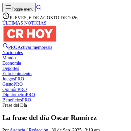
Toggle menu
JUEVES, 6 DE AGOSTO DE 2026
ÚLTIMAS NOTICIAS
PRO
Activar membresía
Nacionales
Mundo
Economía
Deportes
Entretenimiento
Juegos
PRO
Gusto
PRO
Opinión
PRO
Diputómetro
PRO
Beneficios
PRO
Frase del Día
La frase del día Oscar Ramírez
Por
Agencia / Redacción
| 30 de Sep. 2025 | 3:19 am