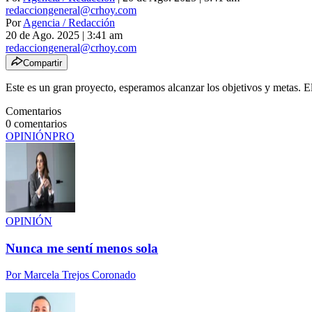
redacciongeneral@crhoy.com
Por
Agencia / Redacción
20 de Ago. 2025
|
3:41 am
redacciongeneral@crhoy.com
Compartir
Este es un gran proyecto, esperamos alcanzar los objetivos y metas. El 
Comentarios
0
comentarios
OPINIÓN
PRO
OPINIÓN
Nunca me sentí menos sola
Por
Marcela Trejos Coronado