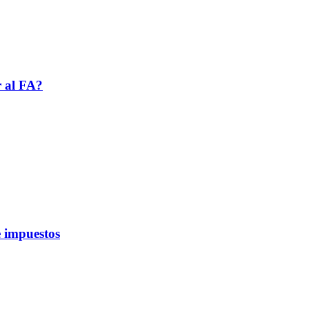
r al FA?
 impuestos