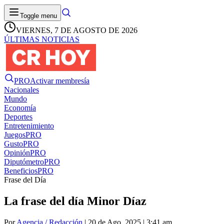
Toggle menu
VIERNES, 7 DE AGOSTO DE 2026
ÚLTIMAS NOTICIAS
PRO
Activar membresía
Nacionales
Mundo
Economía
Deportes
Entretenimiento
Juegos
PRO
Gusto
PRO
Opinión
PRO
Diputómetro
PRO
Beneficios
PRO
Frase del Día
La frase del día Minor Díaz
Por
Agencia / Redacción
| 20 de Ago. 2025 | 3:41 am