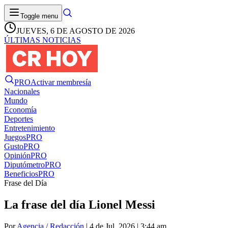
Toggle menu
JUEVES, 6 DE AGOSTO DE 2026
ÚLTIMAS NOTICIAS
PRO
Activar membresía
Nacionales
Mundo
Economía
Deportes
Entretenimiento
Juegos
PRO
Gusto
PRO
Opinión
PRO
Diputómetro
PRO
Beneficios
PRO
Frase del Día
La frase del día Lionel Messi
Por
Agencia / Redacción
| 4 de Jul. 2026 | 3:44 am