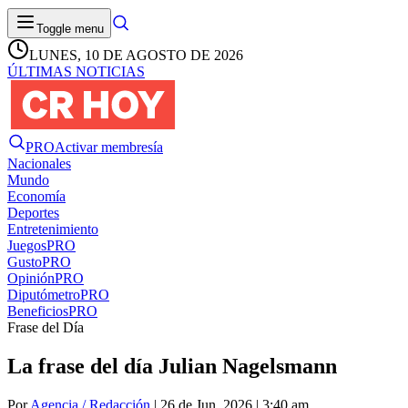
Toggle menu
LUNES, 10 DE AGOSTO DE 2026
ÚLTIMAS NOTICIAS
PRO
Activar membresía
Nacionales
Mundo
Economía
Deportes
Entretenimiento
Juegos
PRO
Gusto
PRO
Opinión
PRO
Diputómetro
PRO
Beneficios
PRO
Frase del Día
La frase del día Julian Nagelsmann
Por
Agencia / Redacción
| 26 de Jun. 2026 | 3:40 am