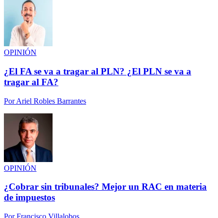
OPINIÓN
¿El FA se va a tragar al PLN? ¿El PLN se va a
tragar al FA?
Por
Ariel Robles Barrantes
OPINIÓN
¿Cobrar sin tribunales? Mejor un RAC en materia
de impuestos
Por
Francisco Villalobos