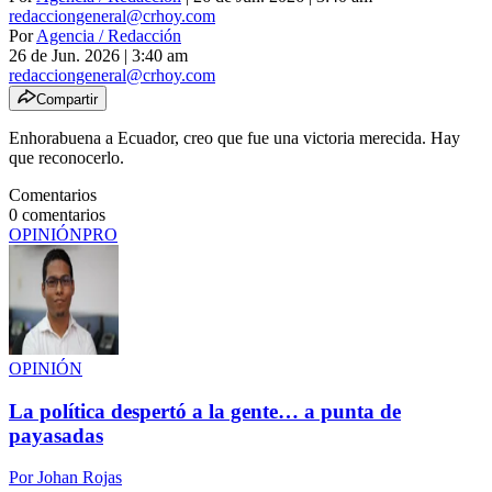
redacciongeneral@crhoy.com
Por
Agencia / Redacción
26 de Jun. 2026
|
3:40 am
redacciongeneral@crhoy.com
Compartir
Enhorabuena a Ecuador,
creo que fue una victoria merecida. Hay
que reconocerlo
.
Comentarios
0
comentarios
OPINIÓN
PRO
OPINIÓN
La política despertó a la gente… a punta de
payasadas
Por
Johan Rojas