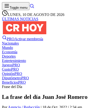
Toggle menu
LUNES, 10 DE AGOSTO DE 2026
ÚLTIMAS NOTICIAS
PRO
Activar membresía
Nacionales
Mundo
Economía
Deportes
Entretenimiento
Juegos
PRO
Gusto
PRO
Opinión
PRO
Diputómetro
PRO
Beneficios
PRO
Frase del Día
La frase del día Juan José Romero
Por
Agencia / Redacción
| 18 de Oct. 2022 | 2:34 am