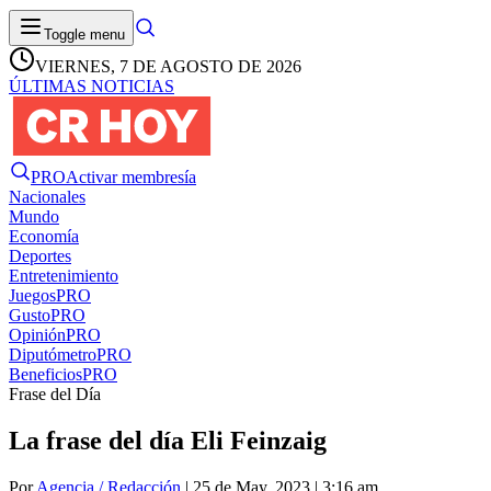
Toggle menu
VIERNES, 7 DE AGOSTO DE 2026
ÚLTIMAS NOTICIAS
PRO
Activar membresía
Nacionales
Mundo
Economía
Deportes
Entretenimiento
Juegos
PRO
Gusto
PRO
Opinión
PRO
Diputómetro
PRO
Beneficios
PRO
Frase del Día
La frase del día Eli Feinzaig
Por
Agencia / Redacción
| 25 de May. 2023 | 3:16 am