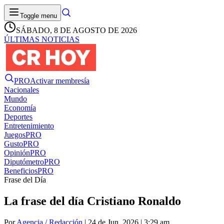
Toggle menu
SÁBADO, 8 DE AGOSTO DE 2026
ÚLTIMAS NOTICIAS
PRO
Activar membresía
Nacionales
Mundo
Economía
Deportes
Entretenimiento
Juegos
PRO
Gusto
PRO
Opinión
PRO
Diputómetro
PRO
Beneficios
PRO
Frase del Día
La frase del día Cristiano Ronaldo
Por
Agencia / Redacción
| 24 de Jun. 2026 | 3:29 am