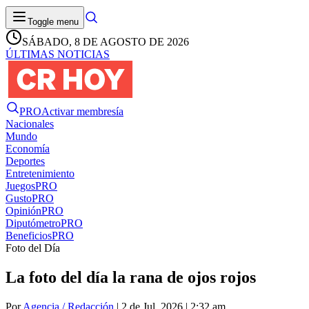
Toggle menu
SÁBADO, 8 DE AGOSTO DE 2026
ÚLTIMAS NOTICIAS
PRO
Activar membresía
Nacionales
Mundo
Economía
Deportes
Entretenimiento
Juegos
PRO
Gusto
PRO
Opinión
PRO
Diputómetro
PRO
Beneficios
PRO
Foto del Día
La foto del día la rana de ojos rojos
Por
Agencia / Redacción
| 2 de Jul. 2026 | 2:32 am