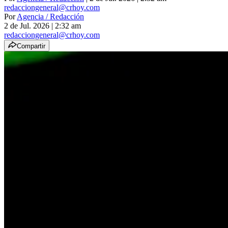
redacciongeneral@crhoy.com
Por
Agencia / Redacción
2 de Jul. 2026
|
2:32 am
redacciongeneral@crhoy.com
Compartir