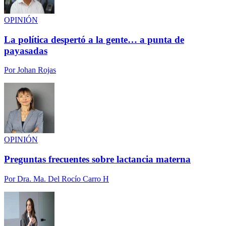
OPINIÓN
La política despertó a la gente… a punta de
payasadas
Por
Johan Rojas
OPINIÓN
Preguntas frecuentes sobre lactancia materna
Por
Dra. Ma. Del Rocío Carro H