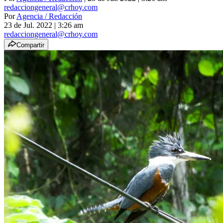
redacciongeneral@crhoy.com
Por
Agencia / Redacción
23 de Jul. 2022
|
3:26 am
redacciongeneral@crhoy.com
Compartir