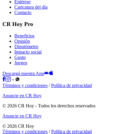
Entérese
Caricatura del día
Contacto
CR Hoy Pro
Beneficios
Opinión
Diputómetro
Impacto social
Gusto
Juegos
Descargá nuestra App
Términos y condiciones
/
Política de privacidad
Anuncie en CR Hoy
©
2026
CR Hoy
- Todos los derechos reservados
Anuncie en CR Hoy
©
2026
CR Hoy
Términos y condiciones
/
Política de privacidad