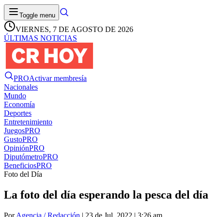
Toggle menu
VIERNES, 7 DE AGOSTO DE 2026
ÚLTIMAS NOTICIAS
PRO
Activar membresía
Nacionales
Mundo
Economía
Deportes
Entretenimiento
Juegos
PRO
Gusto
PRO
Opinión
PRO
Diputómetro
PRO
Beneficios
PRO
Foto del Día
La foto del día esperando la pesca del día
Por
Agencia / Redacción
| 23 de Jul. 2022 | 3:26 am