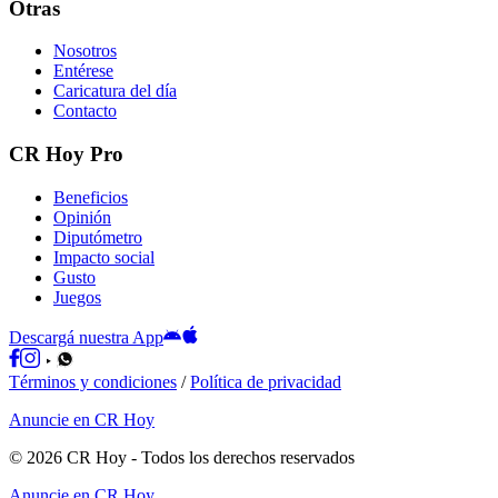
Otras
Nosotros
Entérese
Caricatura del día
Contacto
CR Hoy Pro
Beneficios
Opinión
Diputómetro
Impacto social
Gusto
Juegos
Descargá nuestra App
Términos y condiciones
/
Política de privacidad
Anuncie en CR Hoy
©
2026
CR Hoy
- Todos los derechos reservados
Anuncie en CR Hoy