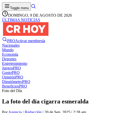
Toggle menu
DOMINGO, 9 DE AGOSTO DE 2026
ÚLTIMAS NOTICIAS
PRO
Activar membresía
Nacionales
Mundo
Economía
Deportes
Entretenimiento
Juegos
PRO
Gusto
PRO
Opinión
PRO
Diputómetro
PRO
Beneficios
PRO
Foto del Día
La foto del día cigarra esmeralda
Por
Agencia / Redacción
| 20 de Sep. 2025 | 2:28 am