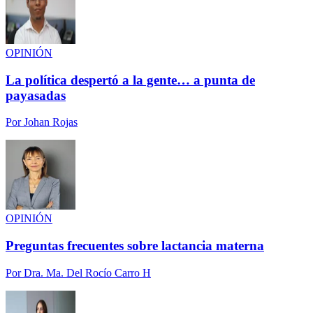
OPINIÓN
La política despertó a la gente… a punta de
payasadas
Por
Johan Rojas
OPINIÓN
Preguntas frecuentes sobre lactancia materna
Por
Dra. Ma. Del Rocío Carro H